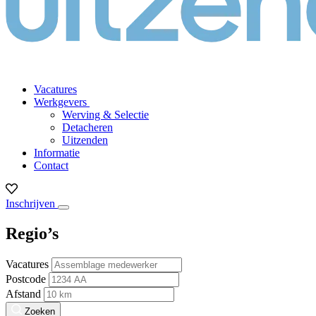
Vacatures
Werkgevers
Werving & Selectie
Detacheren
Uitzenden
Informatie
Contact
Inschrijven
Regio’s
Vacatures
Postcode
Afstand
Zoeken