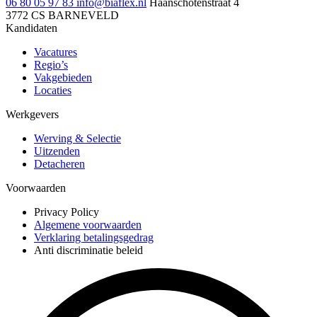
06 80 05 97 83
info@biaflex.nl
Haanschotenstraat 4
3772 CS BARNEVELD
Kandidaten
Vacatures
Regio’s
Vakgebieden
Locaties
Werkgevers
Werving & Selectie
Uitzenden
Detacheren
Voorwaarden
Privacy Policy
Algemene voorwaarden
Verklaring betalingsgedrag
Anti discriminatie beleid