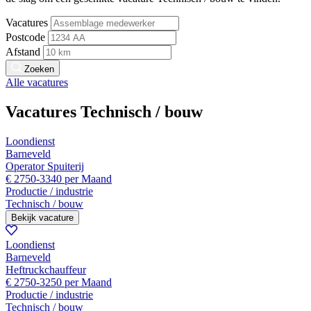
Vacatures
Postcode
Afstand
Zoeken
Alle vacatures
Vacatures Technisch / bouw
Loondienst
Barneveld
Operator Spuiterij
€ 2750-3340 per Maand
Productie / industrie
Technisch / bouw
Bekijk vacature
Loondienst
Barneveld
Heftruckchauffeur
€ 2750-3250 per Maand
Productie / industrie
Technisch / bouw