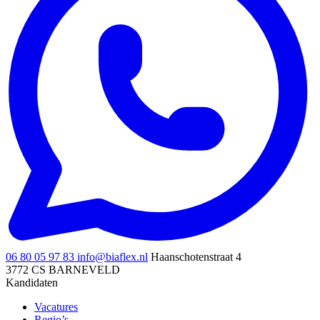
06 80 05 97 83
info@biaflex.nl
Haanschotenstraat 4
3772 CS BARNEVELD
Kandidaten
Vacatures
Regio’s