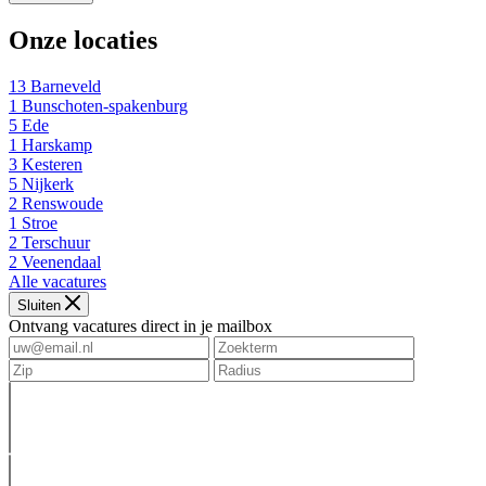
Onze locaties
13
Barneveld
1
Bunschoten-spakenburg
5
Ede
1
Harskamp
3
Kesteren
5
Nijkerk
2
Renswoude
1
Stroe
2
Terschuur
2
Veenendaal
Alle vacatures
Sluiten
Ontvang vacatures direct in je mailbox