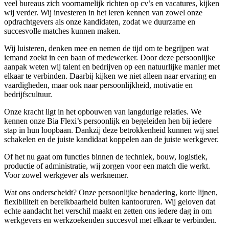
veel bureaus zich voornamelijk richten op cv’s en vacatures, kijken
wij verder. Wij investeren in het leren kennen van zowel onze
opdrachtgevers als onze kandidaten, zodat we duurzame en
succesvolle matches kunnen maken.
Wij luisteren, denken mee en nemen de tijd om te begrijpen wat
iemand zoekt in een baan of medewerker. Door deze persoonlijke
aanpak weten wij talent en bedrijven op een natuurlijke manier met
elkaar te verbinden. Daarbij kijken we niet alleen naar ervaring en
vaardigheden, maar ook naar persoonlijkheid, motivatie en
bedrijfscultuur.
Onze kracht ligt in het opbouwen van langdurige relaties. We
kennen onze Bia Flexi’s persoonlijk en begeleiden hen bij iedere
stap in hun loopbaan. Dankzij deze betrokkenheid kunnen wij snel
schakelen en de juiste kandidaat koppelen aan de juiste werkgever.
Of het nu gaat om functies binnen de techniek, bouw, logistiek,
productie of administratie, wij zorgen voor een match die werkt.
Voor zowel werkgever als werknemer.
Wat ons onderscheidt? Onze persoonlijke benadering, korte lijnen,
flexibiliteit en bereikbaarheid buiten kantooruren. Wij geloven dat
echte aandacht het verschil maakt en zetten ons iedere dag in om
werkgevers en werkzoekenden succesvol met elkaar te verbinden.