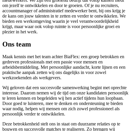
medewerkers. We zijn een groeiend bedrijf dat volop kansen biedt
om jezelf te ontwikkelen en door te groeien. Of je nu recruiters,
accountmanager of administratief medewerker bent, bij ons krijg je
de kans om jouw talenten in te zetten en verder te ontwikkelen. We
bieden een werkomgeving waarin je veel verantwoordelijkheid
krijgt, maar waar ook volop ruimte is voor persoonlijke groei en
plezier in het werk.
Ons team
Maak kennis met het team achter BiaFlex: een groep betrokken en
gedreven professionals met een passie voor mensen en
arbeidsbemiddeling. Met persoonlijke aandacht, korte lijnen en een
praktische aanpak zetten wij ons dagelijks in voor zowel
werkzoekenden als werkgevers.
Wij geloven dat een succesvolle samenwerking begint met oprechte
interesse. Daarom nemen wij de tijd om onze kandidaten persoonlijk
te leren kennen en begeleiden wij hen actief tijdens hun loopbaan.
Door goed te luisteren, mee te denken en ondersteuning te bieden
waar nodig, helpen wij mensen om zich zowel professioneel als
persoonlijk verder te ontwikkelen.
Deze betrokkenheid stelt ons in staat om duurzame relaties op te
bouwen en succesvolle matches te realiseren. Zo brengen wij