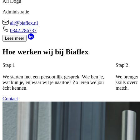
Ali Dogu
Administratie
ali@biaflex.nl
0342-786737
Lees meer
Hoe werken wij bij Biaflex
Stap 1
Stap 2
We starten met een persoonlijk gesprek. Wie ben je,
We brengen j
wat kun je, en waar wil je naartoe? Zo leren we jou
skills overzi
écht kennen.
match.
Contact