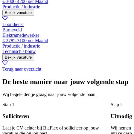
€ 3000-4200 per Maand
Productie / industrie
Bekijk vacature
Loondienst
Barneveld
Elektramedewerker
€ 2785-3100 per Maand
Productie / industrie
Technisch / bouw
Bekijk vacature
Terug naar overzicht
De beste manier naar jouw volgende stap
Wij begeleiden je graag naar jouw volgende baan.
Stap 1
Stap 2
Solliciteren
Uitnodig
Laat je CV achter bij BiaFlex of solliciteer op jouw
Wij nemen co
vacature die bij jou past.
intake gespr