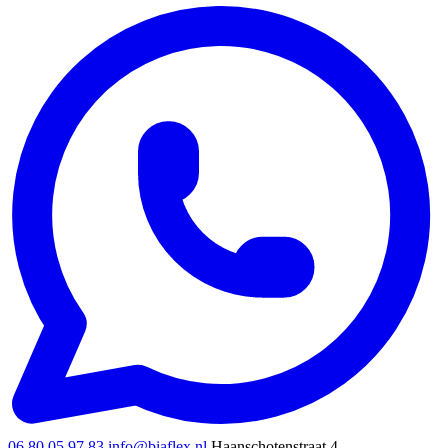
06 80 05 97 83
info@biaflex.nl
Haanschotenstraat 4