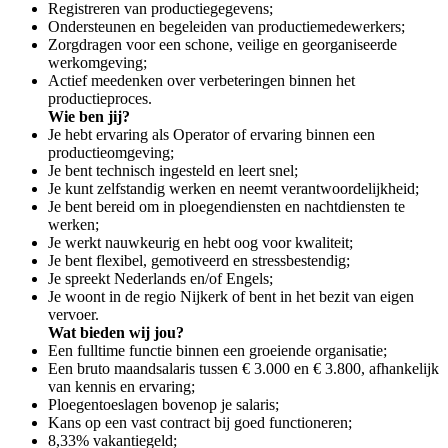
Registreren van productiegegevens;
Ondersteunen en begeleiden van productiemedewerkers;
Zorgdragen voor een schone, veilige en georganiseerde
werkomgeving;
Actief meedenken over verbeteringen binnen het
productieproces.
Wie ben jij?
Je hebt ervaring als Operator of ervaring binnen een
productieomgeving;
Je bent technisch ingesteld en leert snel;
Je kunt zelfstandig werken en neemt verantwoordelijkheid;
Je bent bereid om in ploegendiensten en nachtdiensten te
werken;
Je werkt nauwkeurig en hebt oog voor kwaliteit;
Je bent flexibel, gemotiveerd en stressbestendig;
Je spreekt Nederlands en/of Engels;
Je woont in de regio Nijkerk of bent in het bezit van eigen
vervoer.
Wat bieden wij jou?
Een fulltime functie binnen een groeiende organisatie;
Een bruto maandsalaris tussen € 3.000 en € 3.800, afhankelijk
van kennis en ervaring;
Ploegentoeslagen bovenop je salaris;
Kans op een vast contract bij goed functioneren;
8,33% vakantiegeld;