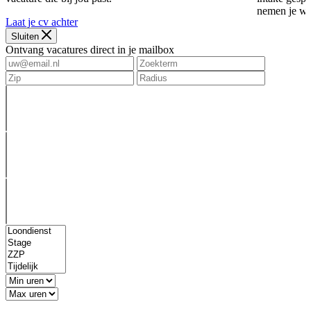
nemen je we
Laat je cv achter
Sluiten
Ontvang vacatures direct in je mailbox