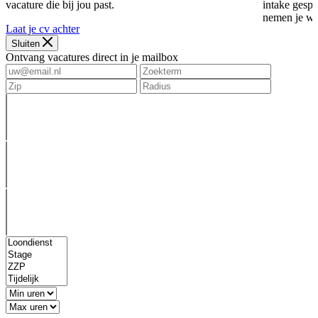
vacature die bij jou past.
intake gespr
nemen je we
Laat je cv achter
Sluiten
Ontvang vacatures direct in je mailbox