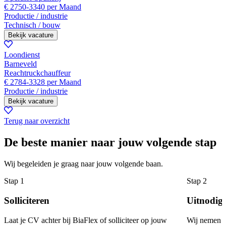
€ 2750-3340 per Maand
Productie / industrie
Technisch / bouw
Bekijk vacature
Loondienst
Barneveld
Reachtruckchauffeur
€ 2784-3328 per Maand
Productie / industrie
Bekijk vacature
Terug naar overzicht
De beste manier naar jouw volgende stap
Wij begeleiden je graag naar jouw volgende baan.
Stap 1
Stap 2
Solliciteren
Uitnodig
Laat je CV achter bij BiaFlex of solliciteer op jouw
Wij nemen co