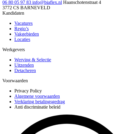
06 80 05 97 83
info@biaflex.nl
Haanschotenstraat 4
3772 CS BARNEVELD
Kandidaten
Vacatures
Regio’s
Vakgebieden
Locaties
Werkgevers
Werving & Selectie
Uitzenden
Detacheren
Voorwaarden
Privacy Policy
Algemene voorwaarden
Verklaring betalingsgedrag
Anti discriminatie beleid